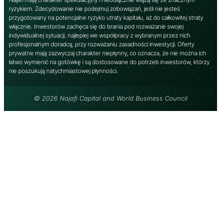
ryzykiem. Zdecydowanie nie podejmuj zobowiązań, jeśli nie jesteś
przygotowany na potencjalne ryzyko utraty kapitału, aż do całkowitej straty
włącznie. Inwestorów zachęca się do brania pod rozważanie swojej
indywidualnej sytuacji, najlepiej we współpracy z wybranym przez nich
profesjonalnym doradcą, przy rozważaniu zasadności inwestycji. Oferty
prywatne mają zazwyczaj charakter niepłynny, co oznacza, że ​​nie można ich
łatwo wymienić na gotówkę i są dostosowane do potrzeb inwestorów, którzy
nie poszukują natychmiastowej płynności.
© 2026 Najafi Capital and World Business Council