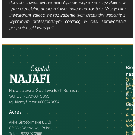
danych. Inwestowanie nieodłącznie wiąże się z ryzykiem, w
tym potencjalną utratą zainwestowanego kapitału. Wszystkim
inwestorom zaleca się rozważenie tych aspektów wspólnie z
wybranym profesjonalnym doradcą w celu sprawdzenia
przydatności inwestycji.
O
Sie
nas
Księ
O
Bank
firmi
Praw
Nazwa prawna: Światowa Rada Biznesu
Jak
Banki
VAT UE: PL7010843353
pom
rej. Identyfikator: 0000743854
Inwe
Moż
Jak
Adres
pom
Rozw
Dor
Aleje Jerozolimskie 85/21,
Możl
Jak
02-001, Warszawa, Polska
pom
Tel: +48223070999
Past