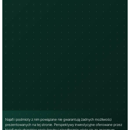
Najafi i podmioty z nim powiązane nie gwarantują żadnych możliwości
prezentowanych na tej stronie. Perspektywy inwestycyjne oferowane przez
Najafi mają charakter spekulacyjny i nieodłącznie wiążą się ze znacznym