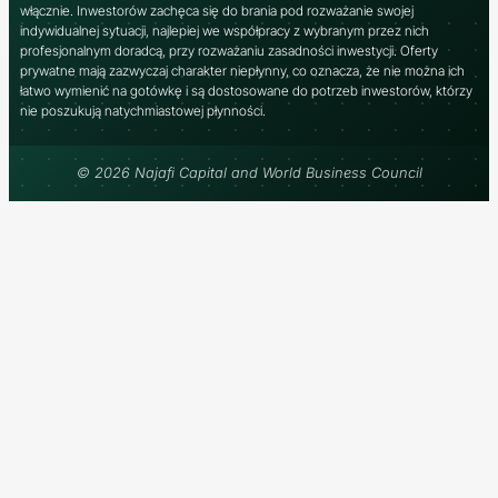
włącznie. Inwestorów zachęca się do brania pod rozważanie swojej
indywidualnej sytuacji, najlepiej we współpracy z wybranym przez nich
profesjonalnym doradcą, przy rozważaniu zasadności inwestycji. Oferty
prywatne mają zazwyczaj charakter niepłynny, co oznacza, że ​​nie można ich
łatwo wymienić na gotówkę i są dostosowane do potrzeb inwestorów, którzy
nie poszukują natychmiastowej płynności.
© 2026 Najafi Capital and World Business Council