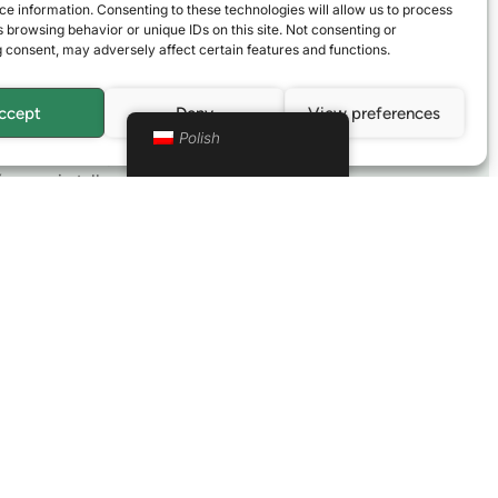
lizowany zasięg
e information. Consenting to these technologies will allow us to process
 Prezentujący
 browsing behavior or unique IDs on this site. Not consenting or
 consent, may adversely affect certain features and functions.
arówno Różnorodny,
ccept
Deny
View preferences
Polish
chodu i Ameryki Północnej umożliwiła nam
e są nie tylko satysfakcjonujące
e kwalifikujemy perspektywy inwestycyjne,
wartości, takie jak zachęty rządowe i
ączeniu z naszym spersonalizowanym
kontakt z potencjalnymi inwestorami,
ąc im możliwości, które odpowiadają ich