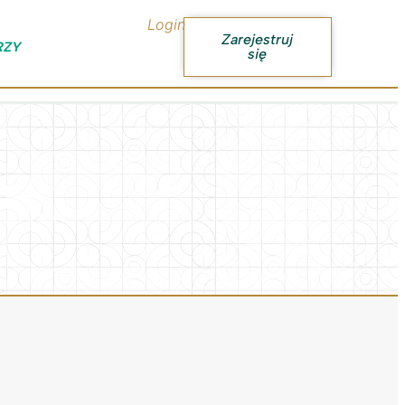
Login
Zarejestruj
RZY
się