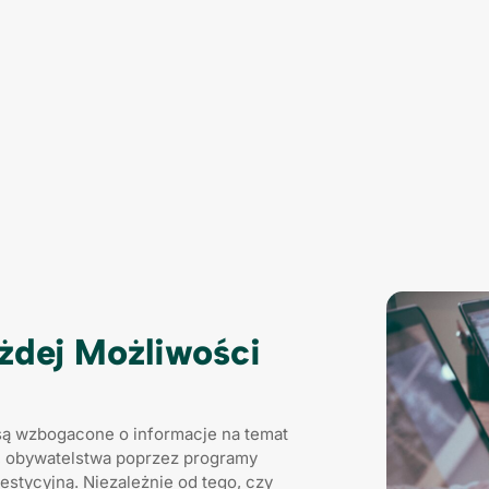
ażdej Możliwości
e są wzbogacone o informacje na temat
h, obywatelstwa poprzez programy
westycyjną. Niezależnie od tego, czy