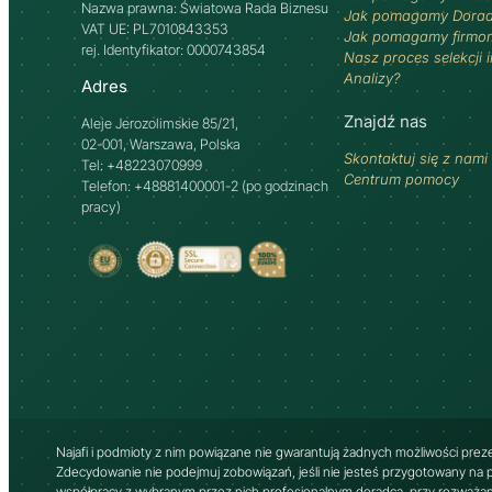
Nazwa prawna: Światowa Rada Biznesu
Jak pomagamy Dora
VAT UE: PL7010843353
Jak pomagamy firmo
rej. Identyfikator: 0000743854
Nasz proces selekcji 
Analizy?
Adres
Znajdź nas
Aleje Jerozolimskie 85/21,
02-001, Warszawa, Polska
Skontaktuj się z nami
Tel: +48223070999
Centrum pomocy
Telefon: +48881400001-2 (po godzinach
pracy)
Najafi i podmioty z nim powiązane nie gwarantują żadnych możliwości prez
Zdecydowanie nie podejmuj zobowiązań, jeśli nie jesteś przygotowany na pot
współpracy z wybranym przez nich profesjonalnym doradcą, przy rozważaniu