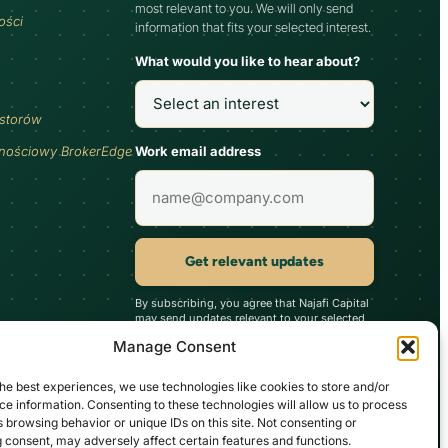
most relevant to you. We will only send
ości
information that fits your selected interest.
What would you like to hear about?
estorów
Work email address
jnościowy BrokerEdge
Get relevant updates
By subscribing, you agree that Najafi Capital
may send updates relevant to your selected
interest. You can unsubscribe at any time.
Manage Consent
he best experiences, we use technologies like cookies to store and/or
e information. Consenting to these technologies will allow us to process
arakter spekulacyjny i nieodłącznie wiążą się ze znacznym ryzykiem.
 browsing behavior or unique IDs on this site. Not consenting or
 się do brania pod rozważanie swojej indywidualnej sytuacji, najlepiej we
 consent, may adversely affect certain features and functions.
acza, że ​​nie można ich łatwo wymienić na gotówkę i są dostosowane do