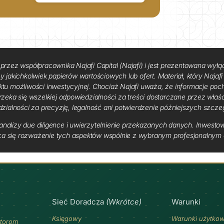
przez współpracownika Najafi Capital (Najafi) i jest prezentowana wyłą
jakichkolwiek papierów wartościowych lub ofert. Materiał, który Najafi o
ktu możliwości inwestycyjnej. Chociaż Najafi uważa, że ​​informacje p
rzeka się wszelkiej odpowiedzialności za treści dostarczane przez właś
dzialności za precyzję, legalność ani potwierdzenie późniejszych szcze
nalizy due diligence i uwierzytelnienie przekazanych danych. Inwestow
ca się rozważenie tych aspektów wspólnie z wybranym profesjonalnym d
Sieć Doradcza
(Wkrótce)
Warunki
Księgowy
Warunki użytko
torom