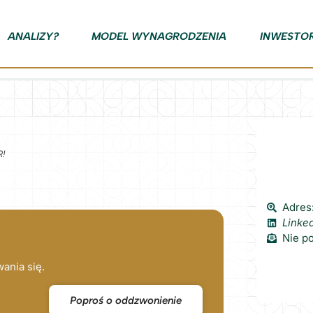
ANALIZY?
MODEL WYNAGRODZENIA
INWESTO
R!
Adres:
Linke
Nie p
ania się.
Poproś o oddzwonienie