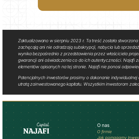
Zaktualizowano w sierpniu 2023 r. Ta treść została stworzona 
zachęcają ani nie odradzają subskrypcji, nabycia lub sprzedaży 
wynika bezpośrednio z przedstawienia przez właściciela proje
gwarancji ani oświadczenia co do ich autentyczności. Najafi z
elementów opisanych na tej stronie. Najafi nie ponosi odpowie
Potencjalnych inwestorów prosimy o dokonanie indywidualnej a
utratą zainwestowanego kapitału. Wszystkim inwestorom zale
O nas
O firmie
Jak pomagamy Inwes