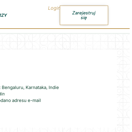
Login
Zarejestruj
RZY
się
 Bengaluru, Karnataka, Indie
din
odano adresu e-mail