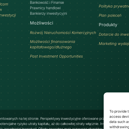
Bankowość i Finanse
dcom
Polityka prywatn
Prawnicy handlowi
m
Bankierzy inwestycyjni
inwestycji
Plan poleceń
Możliwości
Produkty
Rozwój Nieruchomości Komercyjnych
Dotarcie do inw
Możliwości finansowania
Marketing wyda
kapitałowego/dłużnego
Past Investment Opportunities
To provide t
access devic
entowanych na tej stronie. Perspektywy inwestycyjne oferowane przez Najafi mają ch
data such as
encjalne ryzyko utraty kapitału, aż do całkowitej straty włącznie. Inwestorów zachęca
withdrawing
 zasadności inwestycji. Oferty prywatne mają zazwyczaj charakter niepłynny, co ozn