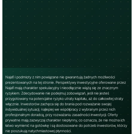
Najafi i podmioty z nim powiązane nie gwarantują żadnych możliwości
prezentowanych na tej stronie. Perspektywy inwestycyjne oferowane przez
Najafi mają charakter spekulacyjny i nieodłącznie wiążą się ze znacznym
ryzykiem. Zdecydowanie nie podejmuj zobowiązań, jeśli nie jesteś
przygotowany na potencjalne ryzyko utraty kapitału, aż do całkowitej straty
włącznie. Inwestorów zachęca się do brania pod rozważanie swojej
indywidualnej sytuacji, najlepiej we współpracy z wybranym przez nich
profesjonalnym doradcą, przy rozważaniu zasadności inwestycji. Oferty
prywatne mają zazwyczaj charakter niepłynny, co oznacza, że ​​nie można ich
łatwo wymienić na gotówkę i są dostosowane do potrzeb inwestorów, którzy
nie poszukują natychmiastowej płynności.