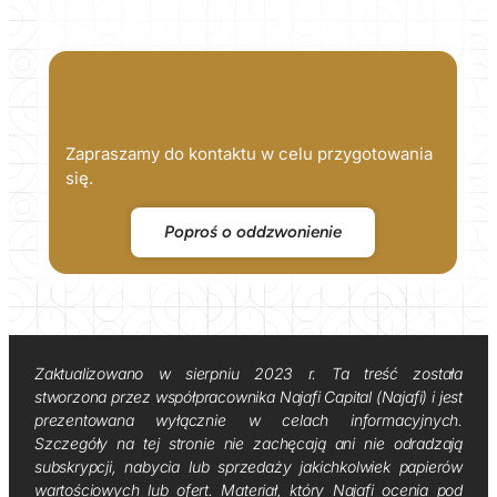
Zapraszamy do kontaktu w celu przygotowania
się.
Poproś o oddzwonienie
Zaktualizowano w sierpniu 2023 r. Ta treść została
stworzona przez współpracownika Najafi Capital (Najafi) i jest
prezentowana wyłącznie w celach informacyjnych.
Szczegóły na tej stronie nie zachęcają ani nie odradzają
subskrypcji, nabycia lub sprzedaży jakichkolwiek papierów
wartościowych lub ofert. Materiał, który Najafi ocenia pod