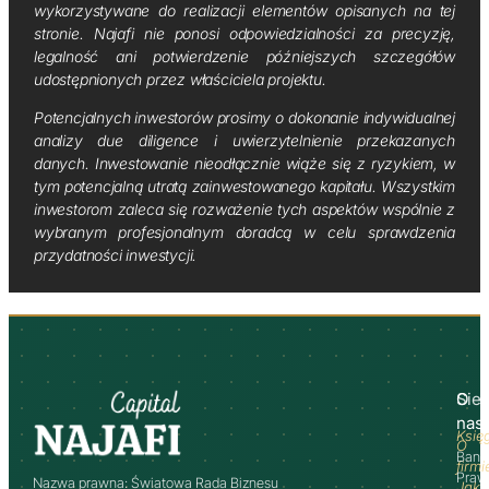
wykorzystywane do realizacji elementów opisanych na tej
stronie. Najafi nie ponosi odpowiedzialności za precyzję,
legalność ani potwierdzenie późniejszych szczegółów
udostępnionych przez właściciela projektu.
Potencjalnych inwestorów prosimy o dokonanie indywidualnej
analizy due diligence i uwierzytelnienie przekazanych
danych. Inwestowanie nieodłącznie wiąże się z ryzykiem, w
tym potencjalną utratą zainwestowanego kapitału. Wszystkim
inwestorom zaleca się rozważenie tych aspektów wspólnie z
wybranym profesjonalnym doradcą w celu sprawdzenia
przydatności inwestycji.
O
Sie
nas
Księ
O
Bank
firmi
Praw
Nazwa prawna: Światowa Rada Biznesu
Jak