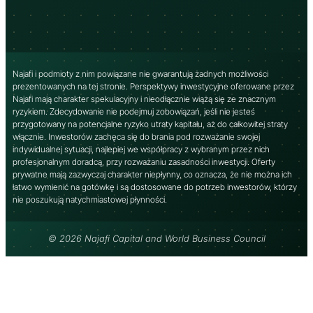
Najafi i podmioty z nim powiązane nie gwarantują żadnych możliwości
prezentowanych na tej stronie. Perspektywy inwestycyjne oferowane przez
Najafi mają charakter spekulacyjny i nieodłącznie wiążą się ze znacznym
ryzykiem. Zdecydowanie nie podejmuj zobowiązań, jeśli nie jesteś
przygotowany na potencjalne ryzyko utraty kapitału, aż do całkowitej straty
włącznie. Inwestorów zachęca się do brania pod rozważanie swojej
indywidualnej sytuacji, najlepiej we współpracy z wybranym przez nich
profesjonalnym doradcą, przy rozważaniu zasadności inwestycji. Oferty
prywatne mają zazwyczaj charakter niepłynny, co oznacza, że ​​nie można ich
łatwo wymienić na gotówkę i są dostosowane do potrzeb inwestorów, którzy
nie poszukują natychmiastowej płynności.
© 2026 Najafi Capital and World Business Council