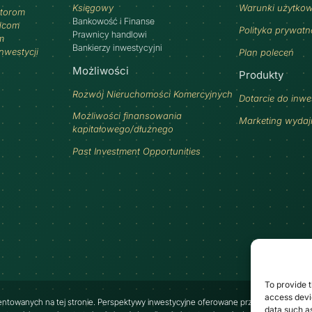
Księgowy
Warunki użytko
torom
Bankowość i Finanse
dcom
Polityka prywatn
Prawnicy handlowi
m
Bankierzy inwestycyjni
inwestycji
Plan poleceń
Możliwości
Produkty
Rozwój Nieruchomości Komercyjnych
Dotarcie do inw
Możliwości finansowania
Marketing wyda
kapitałowego/dłużnego
Past Investment Opportunities
To provide t
access devic
entowanych na tej stronie. Perspektywy inwestycyjne oferowane przez Najafi mają ch
data such as