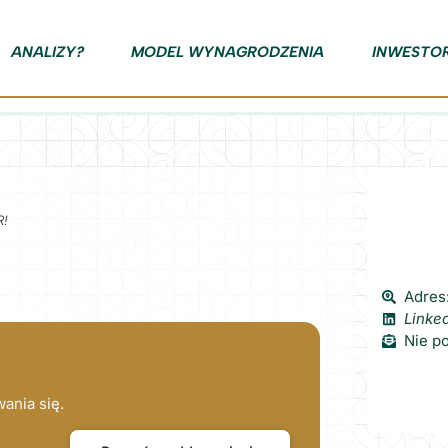
ANALIZY?
MODEL WYNAGRODZENIA
INWESTO
R!
Adres
Linke
Nie p
ania się.