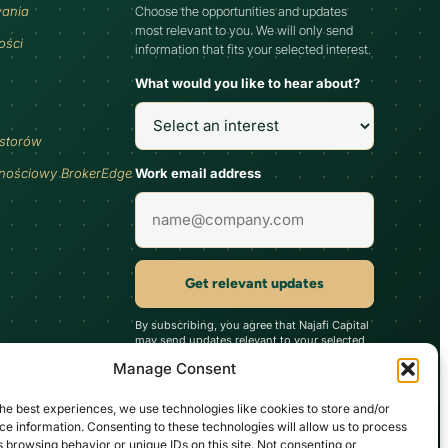
wania
Choose the opportunities and updates
most relevant to you. We will only send
ości
information that fits your selected interest.
What would you like to hear about?
estorów
Work email address
jnościowy BrokerEdge
Get relevant updates
By subscribing, you agree that Najafi Capital
may send updates relevant to your selected
interest. You can unsubscribe at any time.
Manage Consent
he best experiences, we use technologies like cookies to store and/or
e information. Consenting to these technologies will allow us to process
arakter spekulacyjny i nieodłącznie wiążą się ze znacznym ryzykiem.
 browsing behavior or unique IDs on this site. Not consenting or