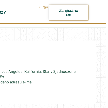
Login
Zarejestruj
RZY
się
: Los Angeles, Kalifornia, Stany Zjednoczone
din
odano adresu e-mail