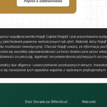
Poproś o oddzwonienie
przez współpracownika Najafi Capital (Najafi) i jest prezentowana wyłą
jakichkolwiek papierów wartościowych lub ofert. Materiał, który Najafi o
ktu możliwości inwestycyjnej. Chociaż Najafi uważa, że ​​informacje p
rzeka się wszelkiej odpowiedzialności za treści dostarczane przez właś
dzialności za precyzję, legalność ani potwierdzenie późniejszych szcze
nalizy due diligence i uwierzytelnienie przekazanych danych. Inwestow
ca się rozważenie tych aspektów wspólnie z wybranym profesjonalnym d
Sieć Doradcza
(Wkrótce)
Warunki