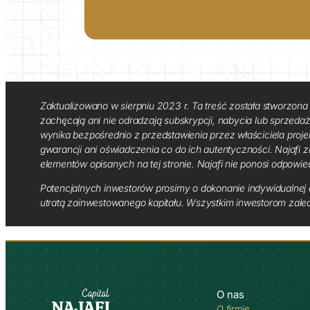
Zaktualizowano w sierpniu 2023 r. Ta treść została stworzona 
zachęcają ani nie odradzają subskrypcji, nabycia lub sprzedaży 
wynika bezpośrednio z przedstawienia przez właściciela proje
gwarancji ani oświadczenia co do ich autentyczności. Najafi z
elementów opisanych na tej stronie. Najafi nie ponosi odpowie
Potencjalnych inwestorów prosimy o dokonanie indywidualnej a
utratą zainwestowanego kapitału. Wszystkim inwestorom zale
O nas
O firmie