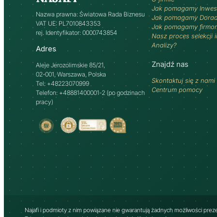
Jak pomagamy Inwes
Nazwa prawna: Światowa Rada Biznesu
Jak pomagamy Dora
VAT UE: PL7010843353
Jak pomagamy firmo
rej. Identyfikator: 0000743854
Nasz proces selekcji 
Analizy?
Adres
Znajdź nas
Aleje Jerozolimskie 85/21,
02-001, Warszawa, Polska
Skontaktuj się z nami
Tel: +48223070999
Centrum pomocy
Telefon: +48881400001-2 (po godzinach
pracy)
Najafi i podmioty z nim powiązane nie gwarantują żadnych możliwości prez