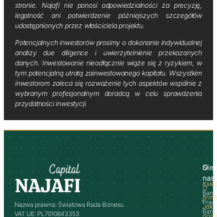
stronie. Najafi nie ponosi odpowiedzialności za precyzję,
legalność ani potwierdzenie późniejszych szczegółów
udostępnionych przez właściciela projektu.
Potencjalnych inwestorów prosimy o dokonanie indywidualnej
analizy due diligence i uwierzytelnienie przekazanych
danych. Inwestowanie nieodłącznie wiąże się z ryzykiem, w
tym potencjalną utratą zainwestowanego kapitału. Wszystkim
inwestorom zaleca się rozważenie tych aspektów wspólnie z
wybranym profesjonalnym doradcą w celu sprawdzenia
przydatności inwestycji.
O
Sie
nas
Księ
O
Bank
firmi
Praw
Nazwa prawna: Światowa Rada Biznesu
Jak
Banki
VAT UE: PL7010843353
pom