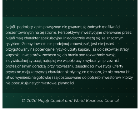
Najafi i podmioty z nim powiązane nie gwarantują żadnych możliwości
prezentowanych na tej stronie. Perspektywy inwestycyjne oferowane przez
Najafi mają charakter spekulacyjny i nieodłącznie wiążą się ze znacznym
ryzykiem. Zdecydowanie nie podejmuj zobowiązań, jeśli nie jesteś
przygotowany na potencjalne ryzyko utraty kapitału, aż do całkowitej straty
włącznie. Inwestorów zachęca się do brania pod rozważanie swojej
indywidualnej sytuacji, najlepiej we współpracy z wybranym przez nich
profesjonalnym doradcą, przy rozważaniu zasadności inwestycji. Oferty
prywatne mają zazwyczaj charakter niepłynny, co oznacza, że ​​nie można ich
łatwo wymienić na gotówkę i są dostosowane do potrzeb inwestorów, którzy
nie poszukują natychmiastowej płynności.
© 2026 Najafi Capital and World Business Council