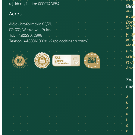
rej. Identyfikator: 0000743854
Inwe
Moż
Jak
Adres
pom
Rozw
Dor
Aleje Jerozolimskie 85/21,
Możl
Jak
02-001, Warszawa, Polska
pom
Tel: +48223070999
Past
firm
Telefon: +48881400001-2 (po godzinach pracy)
Nas
proc
selek
inwe
Anal
Zna
nas
S
k
o
n
t
a
k