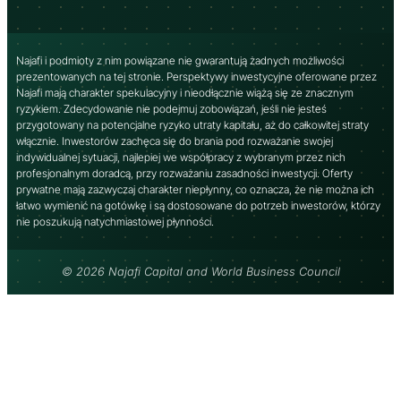
Najafi i podmioty z nim powiązane nie gwarantują żadnych możliwości
prezentowanych na tej stronie. Perspektywy inwestycyjne oferowane przez
Najafi mają charakter spekulacyjny i nieodłącznie wiążą się ze znacznym
ryzykiem. Zdecydowanie nie podejmuj zobowiązań, jeśli nie jesteś
przygotowany na potencjalne ryzyko utraty kapitału, aż do całkowitej straty
włącznie. Inwestorów zachęca się do brania pod rozważanie swojej
indywidualnej sytuacji, najlepiej we współpracy z wybranym przez nich
profesjonalnym doradcą, przy rozważaniu zasadności inwestycji. Oferty
prywatne mają zazwyczaj charakter niepłynny, co oznacza, że ​​nie można ich
łatwo wymienić na gotówkę i są dostosowane do potrzeb inwestorów, którzy
nie poszukują natychmiastowej płynności.
© 2026 Najafi Capital and World Business Council