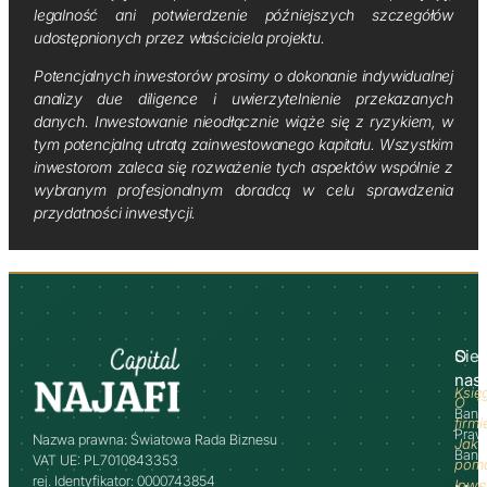
legalność ani potwierdzenie późniejszych szczegółów
udostępnionych przez właściciela projektu.
Potencjalnych inwestorów prosimy o dokonanie indywidualnej
analizy due diligence i uwierzytelnienie przekazanych
danych. Inwestowanie nieodłącznie wiąże się z ryzykiem, w
tym potencjalną utratą zainwestowanego kapitału. Wszystkim
inwestorom zaleca się rozważenie tych aspektów wspólnie z
wybranym profesjonalnym doradcą w celu sprawdzenia
przydatności inwestycji.
O
Sie
nas
Księ
O
Bank
firmi
Praw
Nazwa prawna: Światowa Rada Biznesu
Jak
Banki
VAT UE: PL7010843353
pom
rej. Identyfikator: 0000743854
Inwe