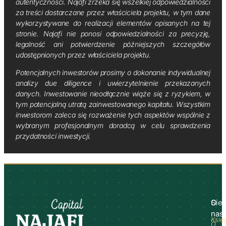
autentyczności. Najafi zrzeka się wszelkiej odpowiedzialności
za treści dostarczane przez właściciela projektu, w tym dane
wykorzystywane do realizacji elementów opisanych na tej
stronie. Najafi nie ponosi odpowiedzialności za precyzję,
legalność ani potwierdzenie późniejszych szczegółów
udostępnionych przez właściciela projektu.
Potencjalnych inwestorów prosimy o dokonanie indywidualnej
analizy due diligence i uwierzytelnienie przekazanych
danych. Inwestowanie nieodłącznie wiąże się z ryzykiem, w
tym potencjalną utratą zainwestowanego kapitału. Wszystkim
inwestorom zaleca się rozważenie tych aspektów wspólnie z
wybranym profesjonalnym doradcą w celu sprawdzenia
przydatności inwestycji.
O
Sie
nas
Księ
O