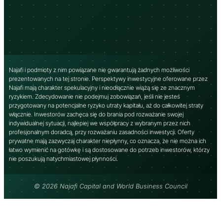
Najafi i podmioty z nim powiązane nie gwarantują żadnych możliwości
prezentowanych na tej stronie. Perspektywy inwestycyjne oferowane przez
Najafi mają charakter spekulacyjny i nieodłącznie wiążą się ze znacznym
ryzykiem. Zdecydowanie nie podejmuj zobowiązań, jeśli nie jesteś
przygotowany na potencjalne ryzyko utraty kapitału, aż do całkowitej straty
włącznie. Inwestorów zachęca się do brania pod rozważanie swojej
indywidualnej sytuacji, najlepiej we współpracy z wybranym przez nich
profesjonalnym doradcą, przy rozważaniu zasadności inwestycji. Oferty
prywatne mają zazwyczaj charakter niepłynny, co oznacza, że ​​nie można ich
łatwo wymienić na gotówkę i są dostosowane do potrzeb inwestorów, którzy
nie poszukują natychmiastowej płynności.
© 2026 Najafi Capital and World Business Council