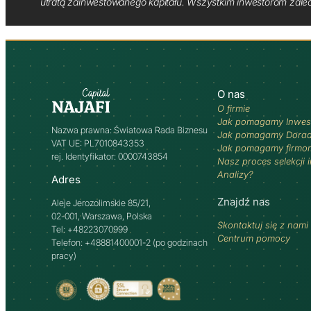
utratą zainwestowanego kapitału. Wszystkim inwestorom zale
O nas
O firmie
Jak pomagamy Inwes
Nazwa prawna: Światowa Rada Biznesu
Jak pomagamy Dora
VAT UE: PL7010843353
Jak pomagamy firmo
rej. Identyfikator: 0000743854
Nasz proces selekcji 
Analizy?
Adres
Znajdź nas
Aleje Jerozolimskie 85/21,
02-001, Warszawa, Polska
Skontaktuj się z nami
Tel: +48223070999
Centrum pomocy
Telefon: +48881400001-2 (po godzinach
pracy)