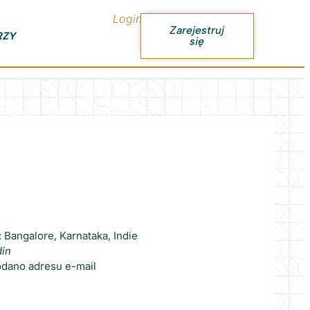
Login
Zarejestruj
RZY
się
 Bangalore, Karnataka, Indie
din
odano adresu e-mail