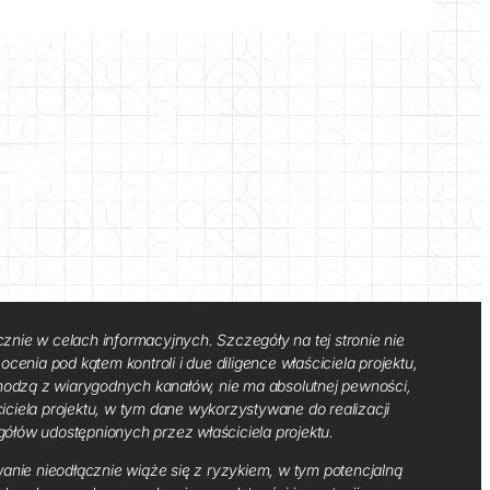
cznie w celach informacyjnych. Szczegóły na tej stronie nie
cenia pod kątem kontroli i due diligence właściciela projektu,
ochodzą z wiarygodnych kanałów, nie ma absolutnej pewności,
ciciela projektu, w tym dane wykorzystywane do realizacji
gółów udostępnionych przez właściciela projektu.
anie nieodłącznie wiąże się z ryzykiem, w tym potencjalną