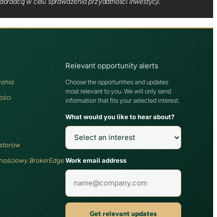
oradcą w celu sprawdzenia przydatności inwestycji.
Relevant opportunity alerts
wania
Choose the opportunities and updates
most relevant to you. We will only send
ości
information that fits your selected interest.
What would you like to hear about?
estorów
Work email address
jnościowy BrokerEdge
Get relevant updates