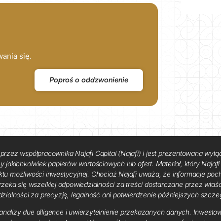
ania się.
Poproś o oddzwonienie
przez współpracownika Najafi Capital (Najafi) i jest prezentowana wyłą
jakichkolwiek papierów wartościowych lub ofert. Materiał, który Najafi o
ktu możliwości inwestycyjnej. Chociaż Najafi uważa, że ​​informacje p
rzeka się wszelkiej odpowiedzialności za treści dostarczane przez właś
dzialności za precyzję, legalność ani potwierdzenie późniejszych szcze
nalizy due diligence i uwierzytelnienie przekazanych danych. Inwestow