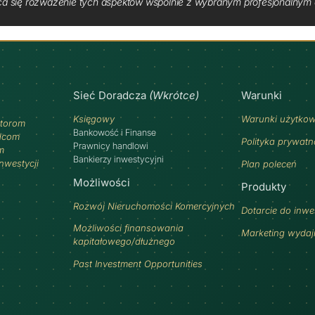
ca się rozważenie tych aspektów wspólnie z wybranym profesjonalnym d
Sieć Doradcza
(Wkrótce)
Warunki
Księgowy
Warunki użytko
torom
Bankowość i Finanse
dcom
Polityka prywatn
Prawnicy handlowi
m
Bankierzy inwestycyjni
inwestycji
Plan poleceń
Możliwości
Produkty
Rozwój Nieruchomości Komercyjnych
Dotarcie do inw
Możliwości finansowania
Marketing wyda
kapitałowego/dłużnego
Past Investment Opportunities