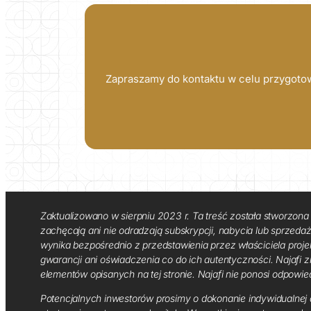
Zapraszamy do kontaktu w celu przygotow
Zaktualizowano w sierpniu 2023 r. Ta treść została stworzona 
zachęcają ani nie odradzają subskrypcji, nabycia lub sprzedaży 
wynika bezpośrednio z przedstawienia przez właściciela proje
gwarancji ani oświadczenia co do ich autentyczności. Najafi z
elementów opisanych na tej stronie. Najafi nie ponosi odpowie
Potencjalnych inwestorów prosimy o dokonanie indywidualnej a