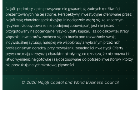
Najafi i podmioty z nim powiązane nie gwarantują żadnych możliwości
prezentowanych na tej stronie. Perspektywy inwestycyjne oferowane przez
Najafi mają charakter spekulacyjny i nieodłącznie wiążą się ze znacznym
ryzykiem. Zdecydowanie nie podejmuj zobowiązań, jeśli nie jesteś
przygotowany na potencjalne ryzyko utraty kapitału, aż do całkowitej straty
włącznie. Inwestorów zachęca się do brania pod rozważanie swojej
indywidualnej sytuacji, najlepiej we współpracy z wybranym przez nich
profesjonalnym doradcą, przy rozważaniu zasadności inwestycji. Oferty
prywatne mają zazwyczaj charakter niepłynny, co oznacza, że ​​nie można ich
łatwo wymienić na gotówkę i są dostosowane do potrzeb inwestorów, którzy
nie poszukują natychmiastowej płynności.
© 2026 Najafi Capital and World Business Council