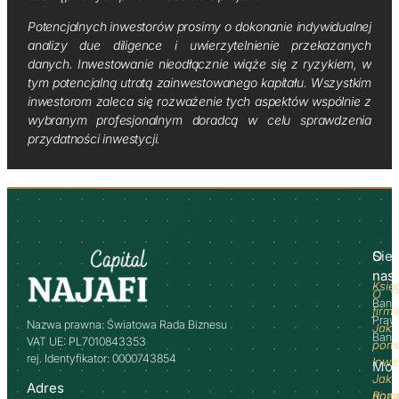
Potencjalnych inwestorów prosimy o dokonanie indywidualnej
analizy due diligence i uwierzytelnienie przekazanych
danych. Inwestowanie nieodłącznie wiąże się z ryzykiem, w
tym potencjalną utratą zainwestowanego kapitału. Wszystkim
inwestorom zaleca się rozważenie tych aspektów wspólnie z
wybranym profesjonalnym doradcą w celu sprawdzenia
przydatności inwestycji.
O
Sie
nas
Księ
O
Bank
firmi
Praw
Nazwa prawna: Światowa Rada Biznesu
Jak
Banki
VAT UE: PL7010843353
pom
rej. Identyfikator: 0000743854
Inwe
Moż
Jak
Adres
pom
Rozw