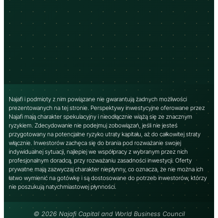
Najafi i podmioty z nim powiązane nie gwarantują żadnych możliwości
prezentowanych na tej stronie. Perspektywy inwestycyjne oferowane przez
Najafi mają charakter spekulacyjny i nieodłącznie wiążą się ze znacznym
ryzykiem. Zdecydowanie nie podejmuj zobowiązań, jeśli nie jesteś
przygotowany na potencjalne ryzyko utraty kapitału, aż do całkowitej straty
włącznie. Inwestorów zachęca się do brania pod rozważanie swojej
indywidualnej sytuacji, najlepiej we współpracy z wybranym przez nich
profesjonalnym doradcą, przy rozważaniu zasadności inwestycji. Oferty
prywatne mają zazwyczaj charakter niepłynny, co oznacza, że ​​nie można ich
łatwo wymienić na gotówkę i są dostosowane do potrzeb inwestorów, którzy
nie poszukują natychmiastowej płynności.
© 2026 Najafi Capital and World Business Council